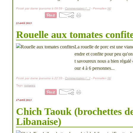
Posté par dame ipanama à 09:59 -
Commentaires [
…
]
- Permalien [
#
]
21 avril 2013
Rouelle aux tomates confit
La rouelle de porc est une vian
endre et confite pour peu qu'on 
t savoureux nous a bien régalé 
our 4 à 6 personnes...
Posté par dame ipanama à 22:33 -
Commentaires [
…
]
- Permalien [
#
]
Tags:
tomates
17 avril 2013
Chich Taouk (brochettes de
Libanaise)