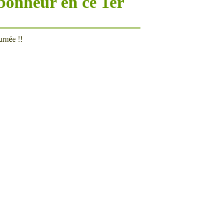
-bonheur en ce 1er
rnée !!