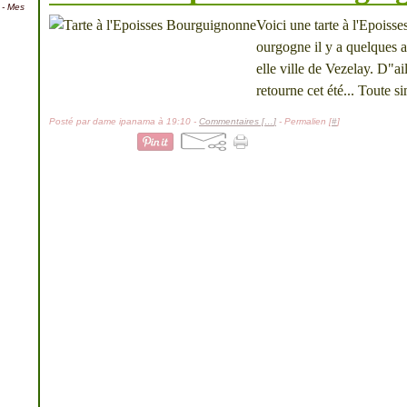
- Mes
Voici une tarte à l'Epoiss
ourgogne il y a quelques a
elle ville de Vezelay. D"ai
retourne cet été... Toute si
Posté par dame ipanama à 19:10 -
Commentaires [
…
]
- Permalien [
#
]