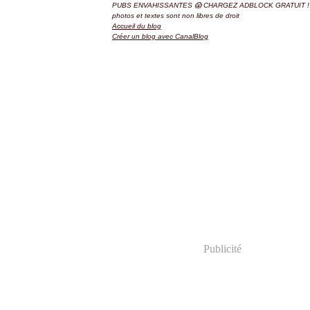
PUBS ENVAHISSANTES 😱 CHARGEZ ADBLOCK GRATUIT ! 
photos et textes sont non libres de droit
Accueil du blog
Créer un blog avec CanalBlog
Publicité