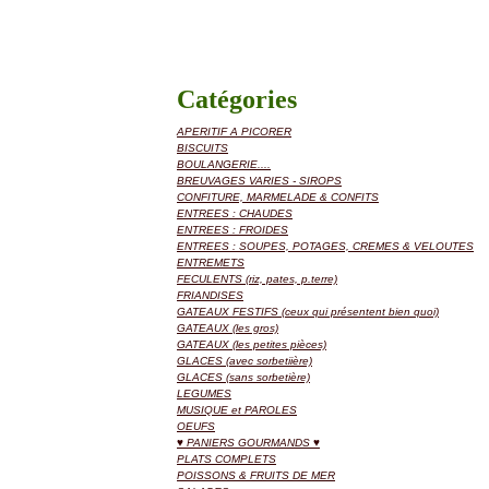
Catégories
APERITIF A PICORER
BISCUITS
BOULANGERIE....
BREUVAGES VARIES - SIROPS
CONFITURE, MARMELADE & CONFITS
ENTREES : CHAUDES
ENTREES : FROIDES
ENTREES : SOUPES, POTAGES, CREMES & VELOUTES
ENTREMETS
FECULENTS (riz, pates, p.terre)
FRIANDISES
GATEAUX FESTIFS (ceux qui présentent bien quoi)
GATEAUX (les gros)
GATEAUX (les petites pièces)
GLACES (avec sorbetiière)
GLACES (sans sorbetière)
LEGUMES
MUSIQUE et PAROLES
OEUFS
♥ PANIERS GOURMANDS ♥
PLATS COMPLETS
POISSONS & FRUITS DE MER