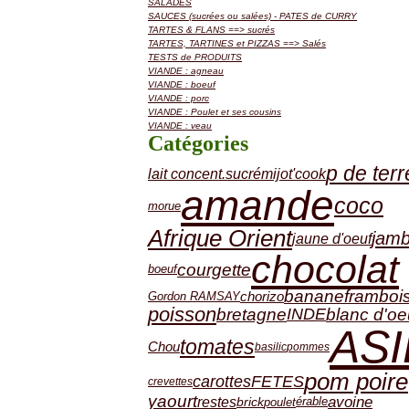
SALADES
SAUCES (sucrées ou salées) - PATES de CURRY
TARTES & FLANS ==> sucrés
TARTES, TARTINES et PIZZAS ==> Salés
TESTS de PRODUITS
VIANDE : agneau
VIANDE : boeuf
VIANDE : porc
VIANDE : Poulet et ses cousins
VIANDE : veau
Catégories
p de terr
lait concent.sucré
mijot'cook
amande
coco
morue
Afrique Orient
jam
jaune d'oeuf
chocolat
courgette
boeuf
banane
framboi
chorizo
Gordon RAMSAY
poisson
blanc d'oe
bretagne
INDE
ASI
tomates
Chou
basilic
pommes
pom poire
carottes
FETES
crevettes
yaourt
avoine
restes
brick
érable
poulet