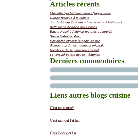
Articles récents
Charlotte "pschitt" aux fraises (Tupperware)
Quiche rustique à la tomate
Jus de Bissap (boisson rafraichissante à l'hibiscus)
Bettelmann Alsacien aux Cerises
Batata Koucha Algérien (patates au poulet)
Sauce Salsa Tex-Mex
Mini pizzas express sur pain de mie
Gâteau aux dattes : douceur orientale
Nouilles à l'huile pimentée et à l'ail
Le velouté patate douce - légumes
Derniers commentaires
Liens autres blogs cuisine
C'est ma fournée
C'est moi qui l'ai fait !
Chez Becky et Liz