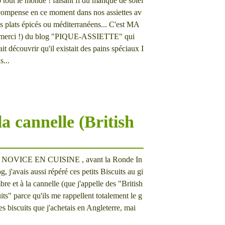
 tout le monde ! faisant fi du manque de solei
 compense en ce moment dans nos assiettes av
s plats épicés ou méditerranéens... C'est MA
merci !) du blog "PIQUE-ASSIETTE" qui
ait découvrir qu'il existait des pains spéciaux I
s...
a cannelle (British
 NOVICE EN CUISINE , avant la Ronde In
og, j'avais aussi répéré ces petits Biscuits au gi
re et à la cannelle (que j'appelle des "British
its" parce qu'ils me rappellent totalement le g
es biscuits que j'achetais en Angleterre, mai