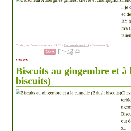
Hello
l, je
ec de
RY (
m'a f
talien
Posté par dame ipanama à 23:55 -
Commentaires [
…
]
- Permalien [
#
]
8 mai 2013
Biscuits au gingembre et à l
biscuits)
Chez
terbl
ngemb
Biscu
out d
s...