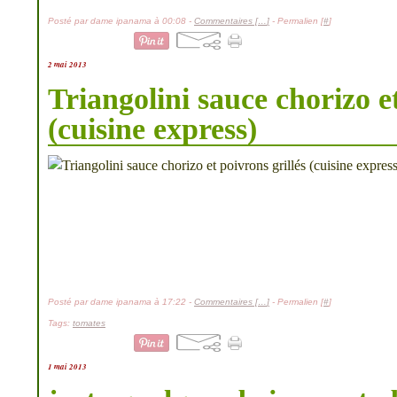
Posté par dame ipanama à 00:08 -
Commentaires [
…
]
- Permalien [
#
]
2 mai 2013
Triangolini sauce chorizo et
(cuisine express)
Posté par dame ipanama à 17:22 -
Commentaires [
…
]
- Permalien [
#
]
Tags:
tomates
1 mai 2013