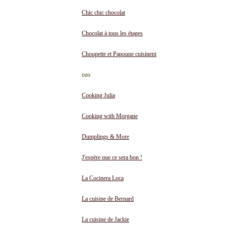
Chic chic chocolat
Chocolat à tous les étages
Choupette et Papoune cuisinent
ozo
Cooking Julia
Cooking with Morgane
Dumplings & More
J'espère que ce sera bon !
La Cocinera Loca
La cuisine de Bernard
La cuisine de Jackie