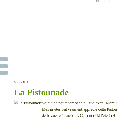
Publicité
28 avril 2013
La Pistounade
Voici une petite tartinade du sud extra. M
Mes invités ont vraiment apprécié cette Pistou
de baguette à l'apéritif. Ca sent déjà l'été ! 