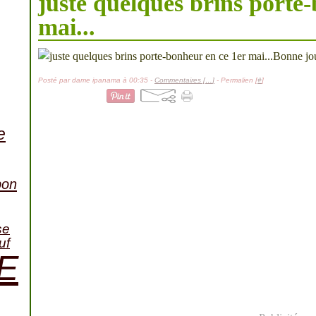
juste quelques brins porte
mai...
Bonne jou
Posté par dame ipanama à 00:35 -
Commentaires [
…
]
- Permalien [
#
]
e
bon
se
uf
E