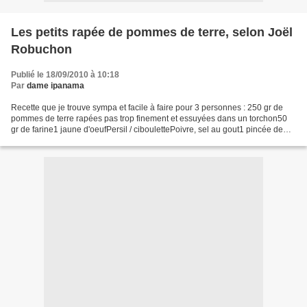
Les petits rapée de pommes de terre, selon Joël
Robuchon
Publié le 18/09/2010 à 10:18
Par
dame ipanama
Recette que je trouve sympa et facile à faire pour 3 personnes : 250 gr de
pommes de terre rapées pas trop finement et essuyées dans un torchon50
gr de farine1 jaune d'oeufPersil / ciboulettePoivre, sel au gout1 pincée de
muscade1 gousse d'ail hachée1...