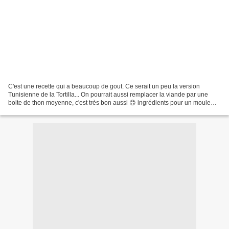
C'est une recette qui a beaucoup de gout. Ce serait un peu la version
Tunisienne de la Tortilla... On pourrait aussi remplacer la viande par une
boite de thon moyenne, c'est très bon aussi 😊 ingrédients pour un moule
moyen - 300 gr de viande de boeuf...