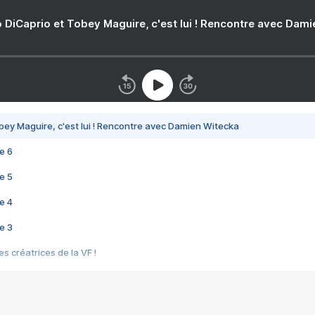
 DiCaprio et Tobey Maguire, c'est lui ! Rencontre avec Dam
bey Maguire, c'est lui ! Rencontre avec Damien Witecka
e 6
e 5
e 4
e 3
s créatrices de la VF !
e 2
e 1