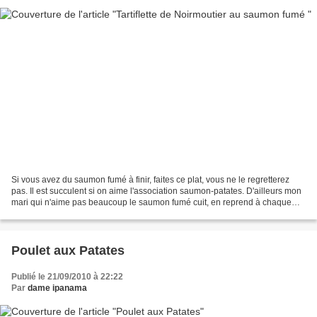
Si vous avez du saumon fumé à finir, faites ce plat, vous ne le regretterez
pas. Il est succulent si on aime l'association saumon-patates. D'ailleurs mon
mari qui n'aime pas beaucoup le saumon fumé cuit, en reprend à chaque
fois que je le fais.. C'est...
Poulet aux Patates
Publié le 21/09/2010 à 22:22
Par
dame ipanama