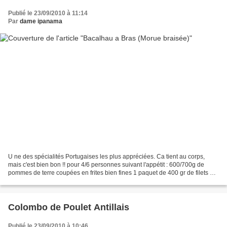
Publié le 23/09/2010 à 11:14
Par
dame ipanama
U ne des spécialités Portugaises les plus appréciées. Ca tient au corps,
mais c'est bien bon !! pour 4/6 personnes suivant l'appétit : 600/700g de
pommes de terre coupées en frites bien fines 1 paquet de 400 gr de filets de
morue 2 oignons en rondelles...
Colombo de Poulet Antillais
Publié le 23/09/2010 à 10:46