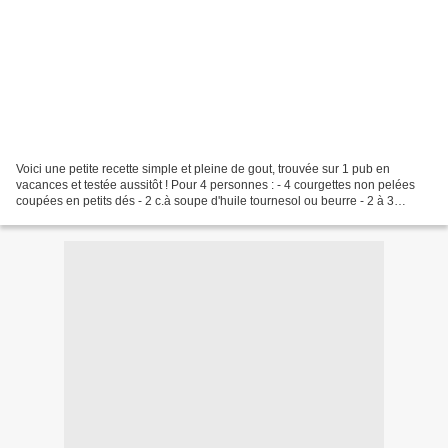
Voici une petite recette simple et pleine de gout, trouvée sur 1 pub en
vacances et testée aussitôt ! Pour 4 personnes : - 4 courgettes non pelées
coupées en petits dés - 2 c.à soupe d'huile tournesol ou beurre - 2 à 3
tomates en minis dés (sans les pépins)...