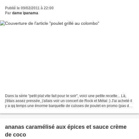
Publié le 09/02/2011 à 22:00
Par
dame ipanama
Dans la série "petit plat vite fait pour le soir", voici une petite recette... Là,
j'étais assez pressée, j'allais voir un concert de Rock et Métal :) J'ai acheté il
y a qq temps une énorme barquette de cuisses de poulet en promo (pas du
picpic mais bon...
ananas caramélisé aux épices et sauce crème
de coco