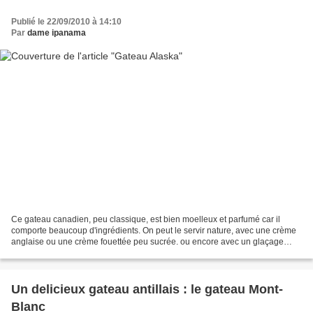
Publié le 22/09/2010 à 14:10
Par
dame ipanama
Ce gateau canadien, peu classique, est bien moelleux et parfumé car il
comporte beaucoup d'ingrédients. On peut le servir nature, avec une crème
anglaise ou une crème fouettée peu sucrée. ou encore avec un glaçage
crémeux (voir plus bas). Il en existe...
Un delicieux gateau antillais : le gateau Mont-
Blanc