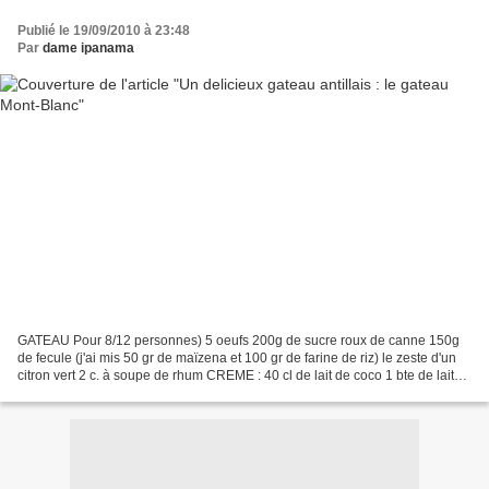
Publié le 19/09/2010 à 23:48
Par
dame ipanama
GATEAU Pour 8/12 personnes) 5 oeufs 200g de sucre roux de canne 150g
de fecule (j'ai mis 50 gr de maïzena et 100 gr de farine de riz) le zeste d'un
citron vert 2 c. à soupe de rhum CREME : 40 cl de lait de coco 1 bte de lait
concentre sucré (410g) 2 cuilleres...