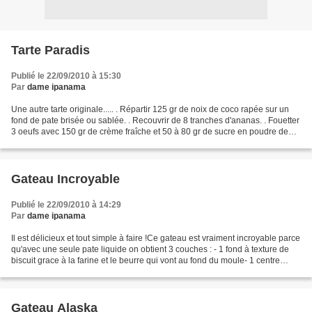
Tarte Paradis
Publié le 22/09/2010 à 15:30
Par
dame ipanama
Une autre tarte originale..... . Répartir 125 gr de noix de coco rapée sur un
fond de pate brisée ou sablée. . Recouvrir de 8 tranches d'ananas. . Fouetter
3 oeufs avec 150 gr de crème fraîche et 50 à 80 gr de sucre en poudre de
canne.+ 1 chouia de rhum...
Gateau Incroyable
Publié le 22/09/2010 à 14:29
Par
dame ipanama
Il est délicieux et tout simple à faire !Ce gateau est vraiment incroyable parce
qu'avec une seule pate liquide on obtient 3 couches : - 1 fond à texture de
biscuit grace à la farine et le beurre qui vont au fond du moule- 1 centre
crémeux- 1 dessus doré...
Gateau Alaska