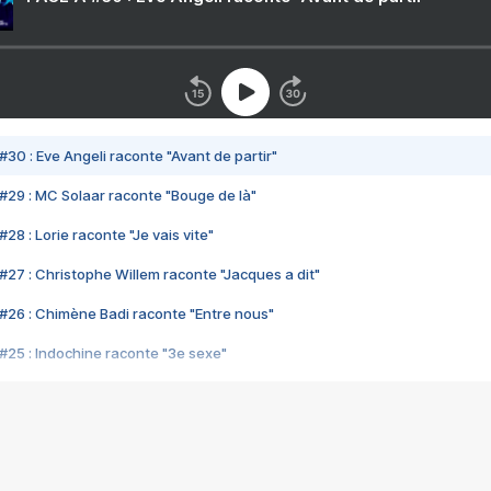
#30 : Eve Angeli raconte "Avant de partir"
#29 : MC Solaar raconte "Bouge de là"
28 : Lorie raconte "Je vais vite"
#27 : Christophe Willem raconte "Jacques a dit"
#26 : Chimène Badi raconte "Entre nous"
#25 : Indochine raconte "3e sexe"
#24 : Zaho raconte "C'est chelou"
#23 : Patrick Bruel raconte "Au café des délices"
#22 : Kyo raconte "Le chemin"