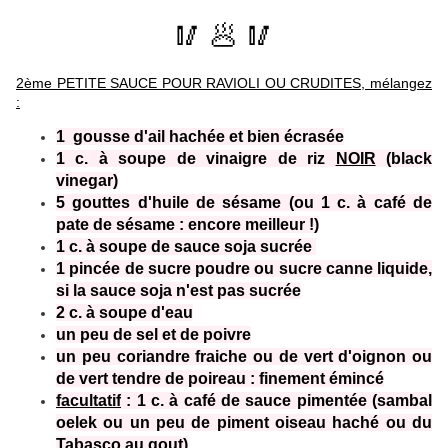
🥢 🥟
🥢
2ème PETITE SAUCE POUR RAVIOLI OU CRUDITES, mélangez
:
1 gousse d'ail hachée et bien écrasée
1 c. à soupe de vinaigre de riz
NOIR
(black
vinegar)
5 gouttes d'huile de sésame (ou 1 c. à café de
pate de sésame : encore meilleur !)
1 c. à soupe de sauce soja sucrée
1 pincée de sucre poudre ou sucre canne liquide,
si la sauce soja n'est pas sucrée
2 c. à soupe d'eau
un peu de sel et de poivre
un peu coriandre fraiche ou de vert d'oignon ou
de vert tendre de poireau : finement émincé
facultatif
: 1 c. à café de sauce pimentée (sambal
oelek ou un peu de piment oiseau haché ou du
Tabasco au gout)