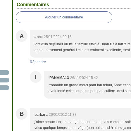
Commentaires
Ajouter un commentaire
A
anne
25/11/2024 09:16
lors d'un déjeuner où tte la famille était là , mon fils a fait ta 
applaudissement général ! elle est vraiment excellente, c'est
Répondre
I
IPANAMA13
26/11/2024 15:42
rroooohh un grand merci pour ton retour, Anne et pou
avoir tenté cette soupe un peu particulière. c'est sup
B
barbara
26/01/2012 11:33
j'aime beaucoup, on mange beaucoup de plats complets salés 
vécu quelque temps en norvège (ben oui, aussi !) alors ça me p