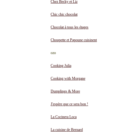
Chez Becky et Liz
Chic chic chocolat
Chocolat à tous les étages
Choupette et Papoune cuisinent
ozo
Cooking Julia
Cooking with Morgane
Dumplings & More
J'espère que ce sera bon !
La Cocinera Loca
La cuisine de Bernard