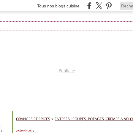
Tous nos blogs cuisine
Publicité
ORANGES ET EPICES
>
ENTREES : SOUPES, POTAGES, CREMES & VEL
e
20 janvier 2012
ES