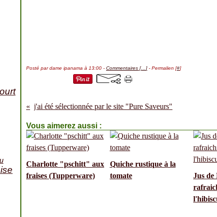
Posté par dame ipanama à 13:00 -
Commentaires [
…
]
- Permalien [
#
]
ourt
j'ai été sélectionnée par le site "Pure Saveurs"
Vous aimerez aussi :
u
Charlotte "pschitt" aux
Quiche rustique à la
ise
fraises (Tupperware)
tomate
Jus de 
rafraic
l'hibisc