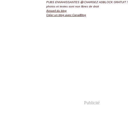
PUBS ENVAHISSANTES 😱 CHARGEZ ADBLOCK GRATUIT ! 
photos et textes sont non libres de droit
Accueil du blog
Créer un blog avec CanalBlog
Publicité