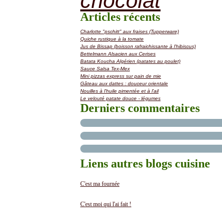
chocolat
Articles récents
Charlotte "pschitt" aux fraises (Tupperware)
Quiche rustique à la tomate
Jus de Bissap (boisson rafraichissante à l'hibiscus)
Bettelmann Alsacien aux Cerises
Batata Koucha Algérien (patates au poulet)
Sauce Salsa Tex-Mex
Mini pizzas express sur pain de mie
Gâteau aux dattes : douceur orientale
Nouilles à l'huile pimentée et à l'ail
Le velouté patate douce - légumes
Derniers commentaires
Liens autres blogs cuisine
C'est ma fournée
C'est moi qui l'ai fait !