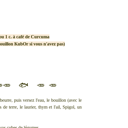
ou 1 c. à café de Curcuma
bouillon KubOr si vous n'avez pas)
🥕🥕 🐟 🥕 🥕
eurre, puis versez l'eau, le bouillon (avec le
e terre, le laurier, thym et l'ail, Spigol, un
e vos cubes de légumes.