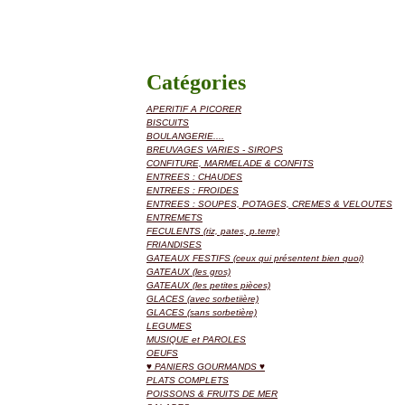
Catégories
APERITIF A PICORER
BISCUITS
BOULANGERIE....
BREUVAGES VARIES - SIROPS
CONFITURE, MARMELADE & CONFITS
ENTREES : CHAUDES
ENTREES : FROIDES
ENTREES : SOUPES, POTAGES, CREMES & VELOUTES
ENTREMETS
FECULENTS (riz, pates, p.terre)
FRIANDISES
GATEAUX FESTIFS (ceux qui présentent bien quoi)
GATEAUX (les gros)
GATEAUX (les petites pièces)
GLACES (avec sorbetiière)
GLACES (sans sorbetière)
LEGUMES
MUSIQUE et PAROLES
OEUFS
♥ PANIERS GOURMANDS ♥
PLATS COMPLETS
POISSONS & FRUITS DE MER