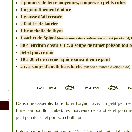
2 pommes de terre moyennes, coupées en petits cubes
1 oignon finement émincé
1 gousse d'ail écrasée
2 feuilles de laurier
1 branchette de thym
1 sachet de Spigol
(donne une jolie couleur mais c'est facultatif)
80 cl environ d'eau + 1 c. à soupe de fumet poisson (ou 
Sel et poivre noir
10 à 20 cl de crème liquide suivant votre gout
2 c. à soupe d'aneth frais haché
(ou sec si vous n'avez que ça)
🥕 🥕 🐟 🥕🥕 🐟 
Dans une casserole, faire dorer l'oignon avec un petit peu de b
fumet ou bouillon cube), les morceaux de carottes et pommes d
petit peu de sel et portez à ebullition.
Laissez cuire à couvert environ 12 à 15 mn suivant la taille d