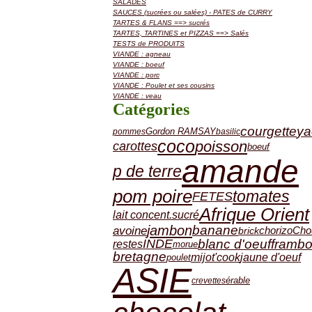
SALADES
SAUCES (sucrées ou salées) - PATES de CURRY
TARTES & FLANS ==> sucrés
TARTES, TARTINES et PIZZAS ==> Salés
TESTS de PRODUITS
VIANDE : agneau
VIANDE : boeuf
VIANDE : porc
VIANDE : Poulet et ses cousins
VIANDE : veau
Catégories
courgette
ya
Gordon RAMSAY
pommes
basilic
coco
poisson
carottes
boeuf
amande
p de terre
pom poire
tomates
FETES
Afrique Orient
lait concent.sucré
jambon
banane
avoine
chorizo
Cho
brick
blanc d'oeuf
frambo
INDE
restes
morue
bretagne
jaune d'oeuf
mijot'cook
poulet
ASIE
érable
crevettes