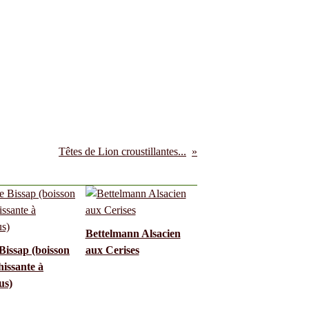
Têtes de Lion croustillantes...
Bettelmann Alsacien
Bissap (boisson
aux Cerises
hissante à
us)