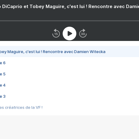
 DiCaprio et Tobey Maguire, c'est lui ! Rencontre avec Dam
bey Maguire, c'est lui ! Rencontre avec Damien Witecka
e 6
e 5
e 4
e 3
s créatrices de la VF !
e 2
e 1