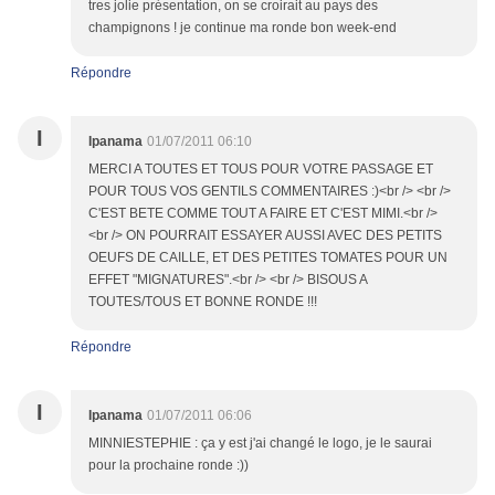
tres jolie présentation, on se croirait au pays des
champignons ! je continue ma ronde bon week-end
Répondre
I
Ipanama
01/07/2011 06:10
MERCI A TOUTES ET TOUS POUR VOTRE PASSAGE ET
POUR TOUS VOS GENTILS COMMENTAIRES :)<br /> <br />
C'EST BETE COMME TOUT A FAIRE ET C'EST MIMI.<br />
<br /> ON POURRAIT ESSAYER AUSSI AVEC DES PETITS
OEUFS DE CAILLE, ET DES PETITES TOMATES POUR UN
EFFET "MIGNATURES".<br /> <br /> BISOUS A
TOUTES/TOUS ET BONNE RONDE !!!
Répondre
I
Ipanama
01/07/2011 06:06
MINNIESTEPHIE : ça y est j'ai changé le logo, je le saurai
pour la prochaine ronde :))