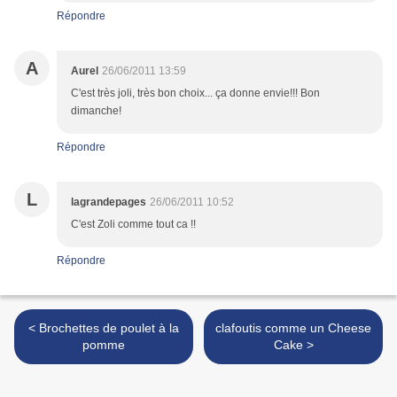
Répondre
A
Aurel
26/06/2011 13:59
C'est très joli, très bon choix... ça donne envie!!! Bon
dimanche!
Répondre
L
lagrandepages
26/06/2011 10:52
C'est Zoli comme tout ca !!
Répondre
< Brochettes de poulet à la
clafoutis comme un Cheese
pomme
Cake >