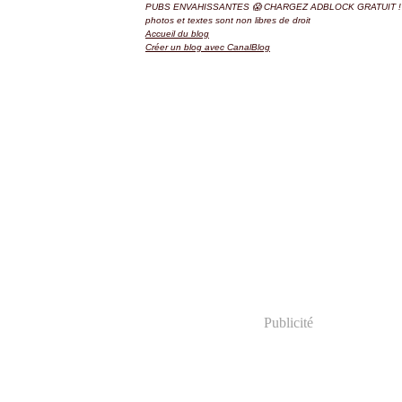
PUBS ENVAHISSANTES 😱 CHARGEZ ADBLOCK GRATUIT ! 
photos et textes sont non libres de droit
Accueil du blog
Créer un blog avec CanalBlog
Publicité