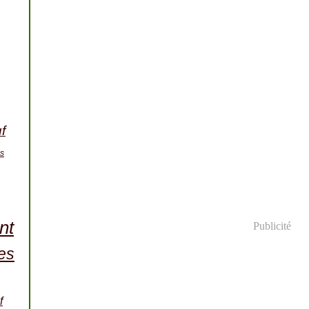
f
s
nt
Publicité
es
f