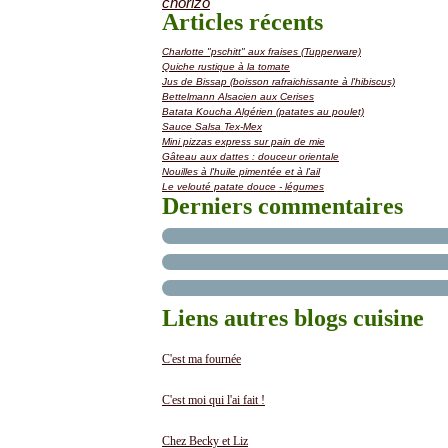
chorizo
Articles récents
Charlotte "pschitt" aux fraises (Tupperware)
Quiche rustique à la tomate
Jus de Bissap (boisson rafraichissante à l'hibiscus)
Bettelmann Alsacien aux Cerises
Batata Koucha Algérien (patates au poulet)
Sauce Salsa Tex-Mex
Mini pizzas express sur pain de mie
Gâteau aux dattes : douceur orientale
Nouilles à l'huile pimentée et à l'ail
Le velouté patate douce - légumes
Derniers commentaires
Liens autres blogs cuisine
C'est ma fournée
C'est moi qui l'ai fait !
Chez Becky et Liz