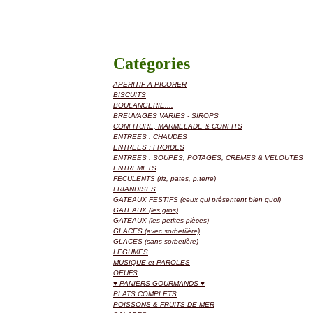
Catégories
APERITIF A PICORER
BISCUITS
BOULANGERIE....
BREUVAGES VARIES - SIROPS
CONFITURE, MARMELADE & CONFITS
ENTREES : CHAUDES
ENTREES : FROIDES
ENTREES : SOUPES, POTAGES, CREMES & VELOUTES
ENTREMETS
FECULENTS (riz, pates, p.terre)
FRIANDISES
GATEAUX FESTIFS (ceux qui présentent bien quoi)
GATEAUX (les gros)
GATEAUX (les petites pièces)
GLACES (avec sorbetiière)
GLACES (sans sorbetière)
LEGUMES
MUSIQUE et PAROLES
OEUFS
♥ PANIERS GOURMANDS ♥
PLATS COMPLETS
POISSONS & FRUITS DE MER