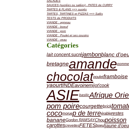
SALADES
SAUCES (sucrées ou salées) - PATES de CURRY
TARTES & FLANS ==> sucrés
TARTES, TARTINES et PIZZAS ==> Salés
TESTS de PRODUITS
VIANDE : agneau
VIANDE : boeuf
VIANDE : porc
VIANDE : Poulet et ses cousins
VIANDE : veau
Catégories
blanc d'oeu
jambon
lait concent.sucré
amande
bretagne
pomme
chocolat
framboise
poulet
yaourt
INDE
avoine
mijot'cook
ASIE
Afrique Orie
basilic
pom poire
tomat
courgette
brick
coco
p de terre
restes
érable
morue
poisson
banane
Chou
Gordon RAMSAY
carottes
FETES
jaune d'oeu
boeuf
crevettes