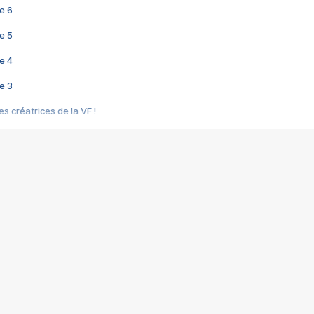
e 6
e 5
e 4
e 3
s créatrices de la VF !
e 2
e 1
e Mektoub My Love arrive enfin ! Rencontre avec Shaïn Boumedine et Sal
i : après Toni en famille
elle réalise le bouleversant Dites lui que je l'aime
ais ! Rencontre autour de Vie privée de Rebecca Zlotowski
 de Marguerite, Grave... Rencontre avec Ella Rumpf
 Les Rêveurs, un film intime sur la santé mentale