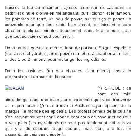
Baissez le feu au maximum, ajoutez alors sur les calamars un
petit filet d'huile d'olive en mélangeant, puis l'oignon et le jambon,
les pommes de terre, un peu de poivre sur tout ça et posez un
couvercle pour que tout reste bien chaud, en laissant encore
chauffer quelques minutes doucement, sans trop remuer, pour
que tout soit bien chaud pour servir.
Dans un bol, versez la crème, fond de poisson, Spigol, Espelette
(qui va se réhydrater), ail et poivre et mettre à chauffer au micro-
ondes 1 ou 2 mn env. pour mélanger les ingrédients.
Dans les assiettes (un peu chaudes c'est mieux) posez la
préparation et arrosez de la sauce.
(*) SPIGOL : ce
sont des mini
sticks longs, dans une boite jaune cartonnée que vous trouverez
en supermarché (j'en ai trouvé à Auchan rayon épices, de la
marque "le monde des épices"). Les professionnels de la cuisine
s'en servent souvent car il donne beaucoup de saveur et couleur
à vos plats (les ingrédients ne sont pas totalement naturels vu
qu'il y a du colorant rouge dedans, mais bon, une fois en
passant....je vais pas chipoter).