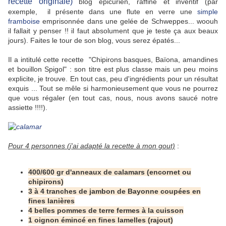
recette originale)
blog épicurien, raffiné et inventif (par
exemple, il présente dans une flute en verre une
simple
framboise
emprisonnée dans une gelée de Schweppes... woouh
il fallait y penser !! il faut absolument que je teste ça aux beaux
jours). Faites le tour de son blog, vous serez épatés...
Il a intitulé cette recette "Chipirons basques, Baïona, amandines
et bouillon Spigol" : son titre est plus classe mais un peu moins
explicite, je trouve. En tout cas, peu d'ingrédients pour un résultat
exquis ... Tout se mêle si harmonieusement que vous ne pourrez
que vous régaler (en tout cas, nous, nous avons saucé notre
assiette !!!!).
Pour 4 personnes (j'ai adapté la recette à mon gout)
:
400/600 gr d'anneaux de calamars (encornet ou
chipirons)
3 à 4 tranches de jambon de Bayonne coupées en
fines lanières
4 belles pommes de terre fermes à la cuisson
1 oignon émincé en fines lamelles (rajout)