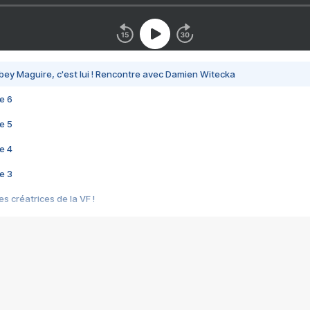
bey Maguire, c'est lui ! Rencontre avec Damien Witecka
e 6
e 5
e 4
e 3
s créatrices de la VF !
e 2
e 1
e Mektoub My Love arrive enfin ! Rencontre avec Shaïn Boumedine et Sal
i : après Toni en famille