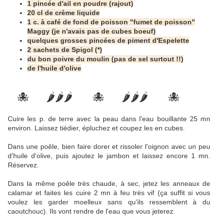
1 pincée d'ail en poudre (rajout)
20 cl de crème liquide
1 c. à café de fond de poisson "fumet de poisson"
Maggy (je n'avais pas de cubes boeuf)
quelques grosses pincées de piment d'Espelette
2 sachets de Spigol (*)
du bon poivre du moulin (pas de sel surtout !!)
de l'huile d'olive
🐙 🌶🌶🌶 🐙 🌶🌶🌶 🐙
Cuire les p. de terre avec la peau dans l'eau bouillante 25 mn
environ. Laissez tiédier, épluchez et coupez les en cubes.
Dans une poêle, bien faire dorer et rissoler l'oignon avec un peu
d'huile d'olive, puis ajoutez le jambon et laissez encore 1 mn.
Réservez.
Dans la même poêle très chaude, à sec, jetez les anneaux de
calamar et faites les cuire 2 mn à feu très vif (ça suffit si vous
voulez les garder moelleux sans qu'ils ressemblent à du
caoutchouc). Ils vont rendre de l'eau que vous jeterez.