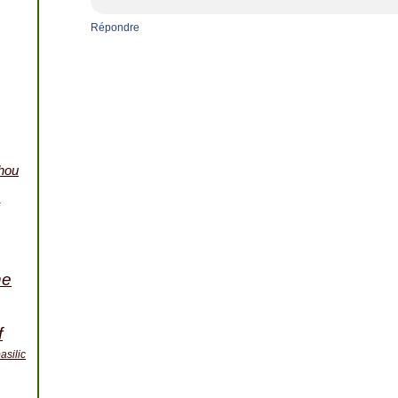
Répondre
hou
ne
f
asilic