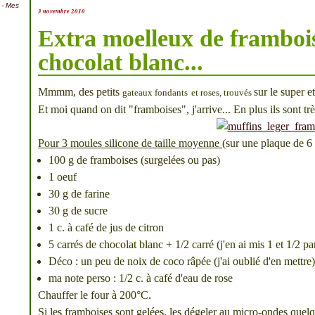
- Mes
3 novembre 2010
Extra moelleux de frambois
chocolat blanc...
Mmmm, des petits
sur le super e
gateaux fondants
et roses, trouvés
Et moi quand on dit "
framboises
", j'arrive... En plus ils sont tr
Pour 3 moules silicone de taille moyenne
(sur une plaque de 6 
100 g de framboises (surgelées ou pas)
1 oeuf
30 g de farine
30 g de sucre
1 c. à café de jus de citron
5 carrés de chocolat blanc + 1/2 carré (j'en ai mis 1 et 1/2 p
Déco : un peu de noix de coco râpée (j'ai oublié d'en mettre)
ma note perso : 1/2 c. à café d'eau de rose
Chauffer le four à 200°C.
Si les framboises sont gelées, les dégeler au micro-ondes quelq