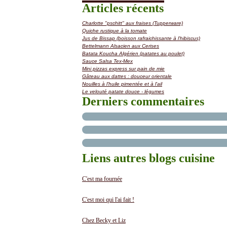
Articles récents
Charlotte "pschitt" aux fraises (Tupperware)
Quiche rustique à la tomate
Jus de Bissap (boisson rafraichissante à l'hibiscus)
Bettelmann Alsacien aux Cerises
Batata Koucha Algérien (patates au poulet)
Sauce Salsa Tex-Mex
Mini pizzas express sur pain de mie
Gâteau aux dattes : douceur orientale
Nouilles à l'huile pimentée et à l'ail
Le velouté patate douce - légumes
Derniers commentaires
Liens autres blogs cuisine
C'est ma fournée
C'est moi qui l'ai fait !
Chez Becky et Liz