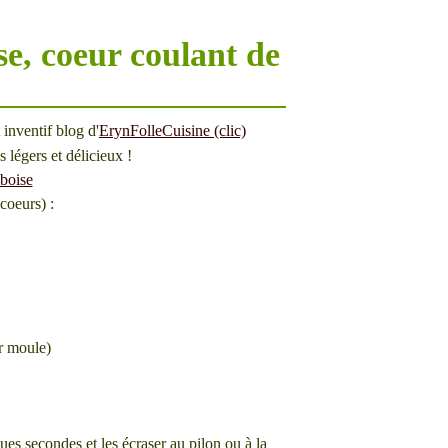
e, coeur coulant de
t inventif blog d'
ErynFolleCuisine (clic)
ès légers et délicieux !
coeurs) :
ar moule)
ues secondes et les écraser au pilon ou à la