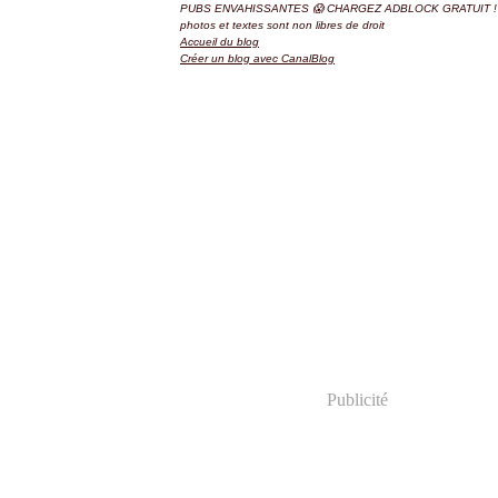
PUBS ENVAHISSANTES 😱 CHARGEZ ADBLOCK GRATUIT ! 
photos et textes sont non libres de droit
Accueil du blog
Créer un blog avec CanalBlog
Publicité