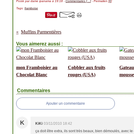
Posté par dame ipanama à 19:18 -
Commentaires [
…
]
- Permalien [
#
]
Tags:
framboise
Muffins Parmentières
Vous aimerez aussi :
mon Framboisier au
Cobbler aux fruits
Gateau
Chocolat Blanc
rouges (USA)
mousse
Commentaires
Ajouter un commentaire
K
KiKi
03/11/2010 18:42
ça doit être extra, ils sont très beaux, bien démoulés, avec l