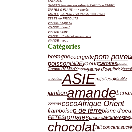
SALADES
SAUCES (sucrées ou salées) - PATES de CURRY
TARTES & FLANS ==> sucrés
TARTES, TARTINES et PIZZAS ==> Salés
TESTS de PRODUITS
VIANDE : agneau
VIANDE : boeuf
VIANDE : porc
VIANDE : Poulet et ses cousins
VIANDE : veau
Catégories
pom poire
courgette
bretagne
C
poisson
yaourt
INDE
carottes
poulet
jaune d'oeuf
Gordon RAMSAY
brick
boeuf
morue
ASIE
mijot'cook
érable
crevettes
amande
jambon
bana
Afrique Orient
coco
pommes
p de terre
blanc d'oeu
framboise
tomates
FETES
avoine
chorizo
restes
b
chocolat
lait concent.sucré