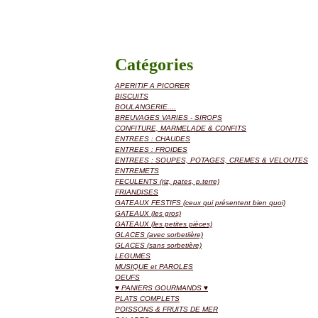
Catégories
APERITIF A PICORER
BISCUITS
BOULANGERIE....
BREUVAGES VARIES - SIROPS
CONFITURE, MARMELADE & CONFITS
ENTREES : CHAUDES
ENTREES : FROIDES
ENTREES : SOUPES, POTAGES, CREMES & VELOUTES
ENTREMETS
FECULENTS (riz, pates, p.terre)
FRIANDISES
GATEAUX FESTIFS (ceux qui présentent bien quoi)
GATEAUX (les gros)
GATEAUX (les petites pièces)
GLACES (avec sorbetiière)
GLACES (sans sorbetière)
LEGUMES
MUSIQUE et PAROLES
OEUFS
♥ PANIERS GOURMANDS ♥
PLATS COMPLETS
POISSONS & FRUITS DE MER