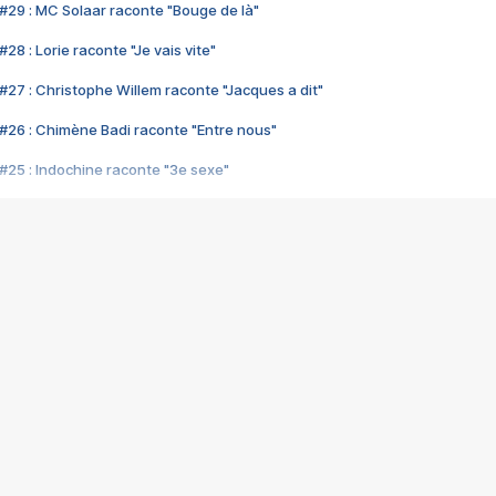
#29 : MC Solaar raconte "Bouge de là"
28 : Lorie raconte "Je vais vite"
#27 : Christophe Willem raconte "Jacques a dit"
#26 : Chimène Badi raconte "Entre nous"
#25 : Indochine raconte "3e sexe"
#24 : Zaho raconte "C'est chelou"
#23 : Patrick Bruel raconte "Au café des délices"
#22 : Kyo raconte "Le chemin"
#21 : Nolwenn Leroy raconte "Cassé"
#20 : Patrick Hernandez raconte "Born to be alive"
#19 : Lorie raconte "Près de moi"
#18 : Michael Jones raconte "A nos actes manqués" (avec Jean-Jacque
#17 : Khaled raconte "Aïcha"