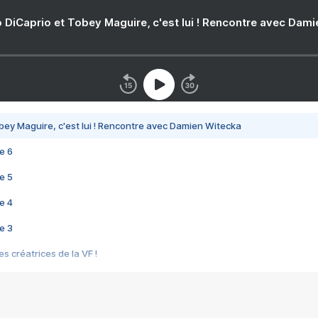
 DiCaprio et Tobey Maguire, c'est lui ! Rencontre avec Dam
bey Maguire, c'est lui ! Rencontre avec Damien Witecka
e 6
e 5
e 4
e 3
s créatrices de la VF !
e 2
e 1