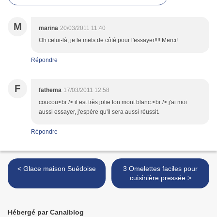
M
marina
20/03/2011 11:40
Oh celui-là, je le mets de côté pour l'essayer!!!! Merci!
Répondre
F
fathema
17/03/2011 12:58
coucou<br /> il est très jolie ton mont blanc.<br /> j'ai moi
aussi essayer, j'espére qu'il sera aussi réussit.
Répondre
< Glace maison Suédoise
3 Omelettes faciles pour
cuisinière pressée >
Hébergé par Canalblog