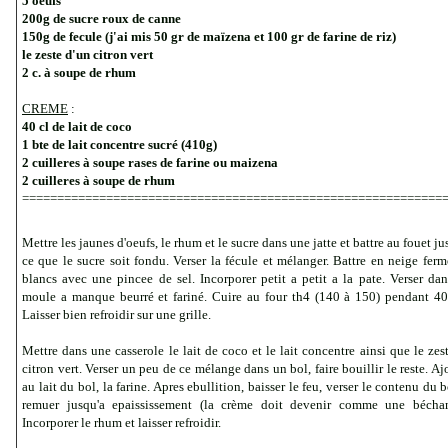
5 oeufs
200g de sucre roux de canne
150g de fecule (j'ai mis 50 gr de maïzena et 100 gr de farine de riz)
le zeste d'un citron vert
2 c. à soupe de rhum
CREME
:
40 cl de lait de coco
1 bte de lait concentre sucré (410g)
2 cuilleres à soupe rases de farine ou maizena
2 cuilleres à soupe de rhum
============================================================
Mettre les jaunes d'oeufs, le rhum et le sucre dans une jatte et battre au fouet ju
ce que le sucre soit fondu. Verser la fécule et mélanger. Battre en neige ferm
blancs avec une pincee de sel. Incorporer petit a petit a la pate. Verser da
moule a manque beurré et fariné. Cuire au four th4 (140 à 150) pendant 4
Laisser bien refroidir sur une grille.
Mettre dans une casserole le lait de coco et le lait concentre ainsi que le zes
citron vert. Verser un peu de ce mélange dans un bol, faire bouillir le reste. Aj
au lait du bol, la farine. Apres ebullition, baisser le feu, verser le contenu du b
remuer jusqu'a epaississement (la crème doit devenir comme
une bécham
Incorporer le rhum et laisser refroidir.