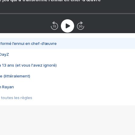
nsformé l’ennui en chef-d’œuvre
 DayZ
 a 13 ans (et vous l'avez ignoré)
e (littéralement)
im Rayan
 toutes les règles
s les jeux vidéo
us choquant de Rockstar ? - Le scandale BULLY
e plus moche de Steam