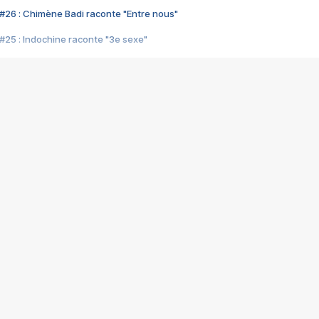
#26 : Chimène Badi raconte "Entre nous"
#25 : Indochine raconte "3e sexe"
#24 : Zaho raconte "C'est chelou"
#23 : Patrick Bruel raconte "Au café des délices"
#22 : Kyo raconte "Le chemin"
#21 : Nolwenn Leroy raconte "Cassé"
#20 : Patrick Hernandez raconte "Born to be alive"
#19 : Lorie raconte "Près de moi"
#18 : Michael Jones raconte "A nos actes manqués" (avec Jean-Jacque
#17 : Khaled raconte "Aïcha"
#16 : Corneille raconte "Parce qu'on vient de loin"
#15 : Indochine raconte "L'aventurier"