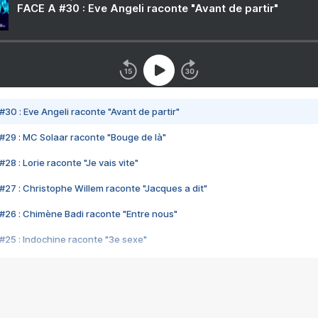
FACE A #30 : Eve Angeli raconte "Avant de partir"
#30 : Eve Angeli raconte "Avant de partir"
#29 : MC Solaar raconte "Bouge de là"
28 : Lorie raconte "Je vais vite"
#27 : Christophe Willem raconte "Jacques a dit"
#26 : Chimène Badi raconte "Entre nous"
#25 : Indochine raconte "3e sexe"
#24 : Zaho raconte "C'est chelou"
#23 : Patrick Bruel raconte "Au café des délices"
#22 : Kyo raconte "Le chemin"