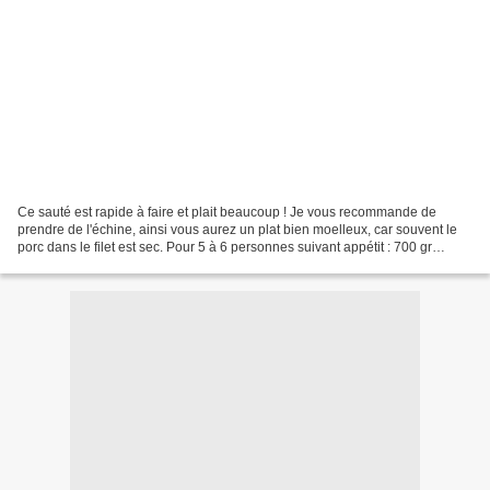
Ce sauté est rapide à faire et plait beaucoup ! Je vous recommande de
prendre de l'échine, ainsi vous aurez un plat bien moelleux, car souvent le
porc dans le filet est sec. Pour 5 à 6 personnes suivant appétit : 700 gr
environ de rôti de porc dans l'échine,...