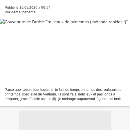
Publié le 15/05/2020 à 00:54
Par
dame ipanama
Parce que j'adore leur légèreté, je fais de temps en temps des rouleaux de
printemps, spécialité du Vietnam. Ils sont frais, délicieux et pas longs à
préparer, grace à cette astuce 🤗 : je mélange auparavant légumes et herbes
pour gagner du temps sur le...