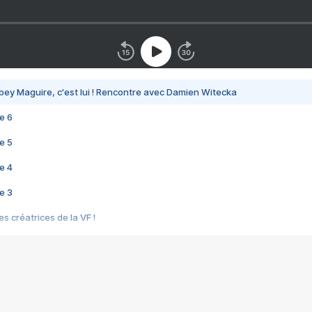
bey Maguire, c'est lui ! Rencontre avec Damien Witecka
e 6
e 5
e 4
e 3
s créatrices de la VF !
e 2
e 1
e Mektoub My Love arrive enfin ! Rencontre avec Shaïn Boumedine et Sal