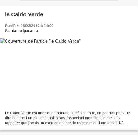
le Caldo Verde
Publié le 16/02/2012 à 14:00
Par
dame ipanama
Le Caldo Verde est une soupe portugaise très connue, on pourrait presque
dire que c'est un plat national là bas. Inspectant mon frigo, je me suis
rappelée que j'avais un chou en attente de recette et qu'il me restait 1/2
chorizo... Bingo, j'allais faire...