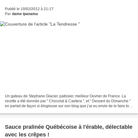
Publié le 10/02/2012 à 21:17
Par
dame ipanama
Un gateau de Stephane Glacier, patissier, meilleur Ouvrier de France. La
recette a été donnée par " Chocolat & Caetera ", et " Dessert du Dimanche "
en parlait de façon si élogieuse sur son blog que j’ai eu envie de le faire tout
de suite… c'est vrai...
Sauce pralinée Québécoise à l'érable, délectable
avec les crêpes !