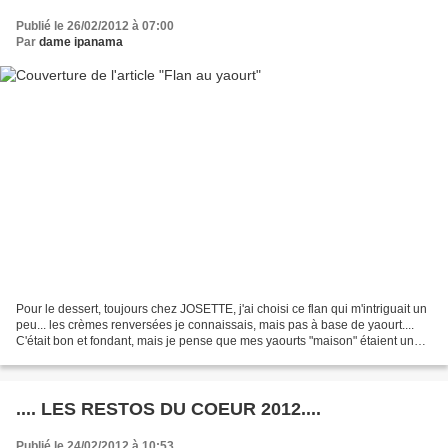
Publié le 26/02/2012 à 07:00
Par
dame ipanama
Pour le dessert, toujours chez JOSETTE, j'ai choisi ce flan qui m'intriguait un
peu... les crèmes renversées je connaissais, mais pas à base de yaourt....
C'était bon et fondant, mais je pense que mes yaourts "maison" étaient un
peu trop épais pour cette...
.... LES RESTOS DU COEUR 2012....
Publié le 24/02/2012 à 10:53