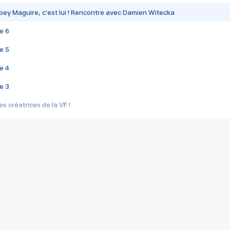
bey Maguire, c'est lui ! Rencontre avec Damien Witecka
e 6
e 5
e 4
e 3
s créatrices de la VF !
e 2
e 1
e Mektoub My Love arrive enfin ! Rencontre avec Shaïn Boumedine et Sal
i : après Toni en famille
elle réalise le bouleversant Dites lui que je l'aime
ais ! Rencontre autour de Vie privée de Rebecca Zlotowski