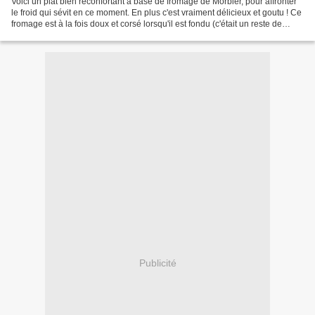
Voici un plat bien réconfortant à base de fromage de Morbier, pour affronter
le froid qui sévit en ce moment. En plus c'est vraiment délicieux et goutu ! Ce
fromage est à la fois doux et corsé lorsqu'il est fondu (c'était un reste de
Morbier fermier au...
Publicité