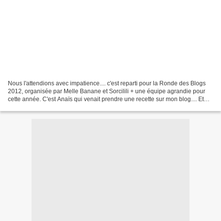
Nous l'attendions avec impatience.... c'est reparti pour la Ronde des Blogs
2012, organisée par Melle Banane et Sorcilili + une équipe agrandie pour
cette année. C'est Anaïs qui venait prendre une recette sur mon blog.... Et
moi j'allais piocher sur le...