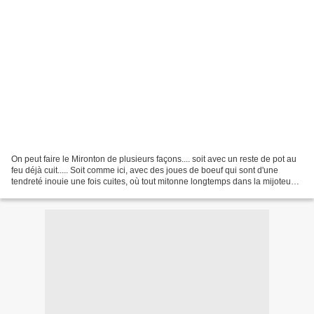
On peut faire le Mironton de plusieurs façons.... soit avec un reste de pot au
feu déjà cuit..... Soit comme ici, avec des joues de boeuf qui sont d'une
tendreté inouie une fois cuites, où tout mitonne longtemps dans la mijoteuse,
ce qui en fait un plat...