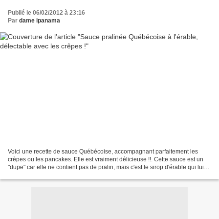
Publié le 06/02/2012 à 23:16
Par
dame ipanama
Voici une recette de sauce Québécoise, accompagnant parfaitement les
crèpes ou les pancakes. Elle est vraiment délicieuse !!. Cette sauce est un
"dupe" car elle ne contient pas de pralin, mais c'est le sirop d'érable qui lui
donne un petit gout de praliné...